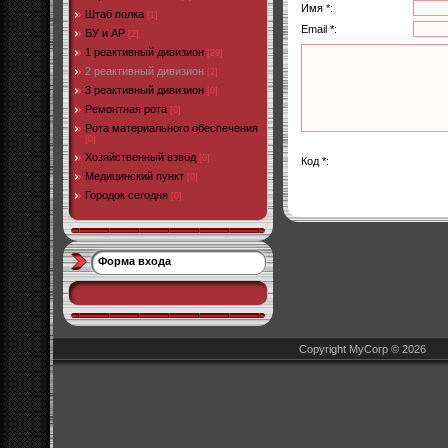
Имя *:
Штаб полка
[1]
Email *:
БУ и АР
[2]
1 реактивный дивизион
[29]
2 реактивный дивизион
[2]
3 реактивный дивизион
[0]
Ремонтная рота
[0]
Рота материального обеспечения
[0]
Хозяйственный взвод
[0]
Код *:
Медицинский пункт
[0]
Городок сегодня
[0]
Форма входа
Copyright MyCorp © 2026