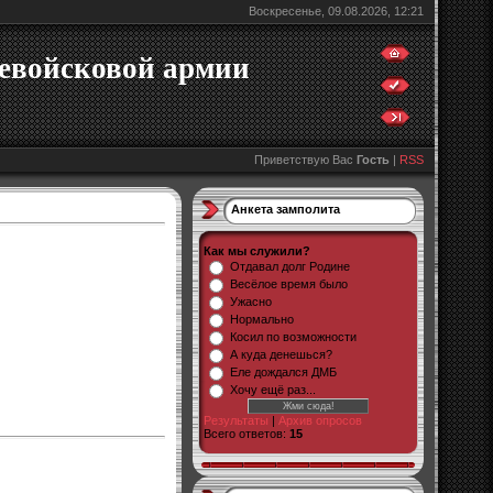
Воскресенье, 09.08.2026, 12:21
щевойсковой армии
Приветствую Вас
Гость
|
RSS
Анкета замполита
Как мы служили?
Отдавал долг Родине
Весёлое время было
Ужасно
Нормально
Косил по возможности
А куда денешься?
Еле дождался ДМБ
Хочу ещё раз...
Результаты
|
Архив опросов
Всего ответов:
15