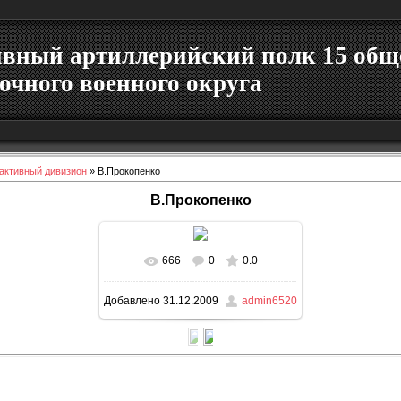
ивный артиллерийский полк 15 об
очного военного округа
еактивный дивизион
» В.Прокопенко
В.Прокопенко
666
0
0.0
В реальном размере
640x467
/
Добавлено
31.12.2009
admin6520
37.7Kb